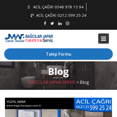
Skip
ACİL ÇAĞRI 0546 978 15 94
to
ACİL ÇAĞRI 0212 599 25 24
content
Talep Formu
Blog
BAĞCILAR JAPAR SERVİS
>
Blog