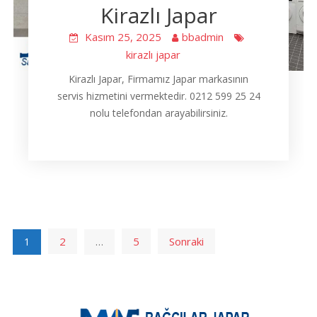
Kirazlı Japar
Kasım 25, 2025
bbadmin
kirazlı japar
Kirazlı Japar, Firmamız Japar markasının
servis hizmetini vermektedir. 0212 599 25 24
nolu telefondan arayabilirsiniz.
Yazı
2
5
Sonraki
1
…
sayfalaması