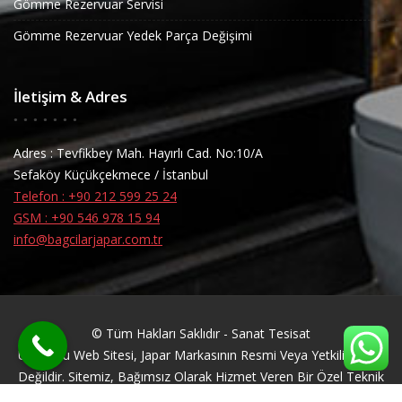
Gömme Rezervuar Servisi
Gömme Rezervuar Yedek Parça Değişimi
İletişim & Adres
Adres : Tevfikbey Mah. Hayırlı Cad. No:10/A
Sefaköy Küçükçekmece / İstanbul
Telefon : +90 212 599 25 24
GSM : +90 546 978 15 94
info@bagcilarjapar.com.tr
© Tüm Hakları Saklıdır - Sanat Tesisat
Uyarı: Bu Web Sitesi, Japar Markasının Resmi Veya Yetkili Servisi
Değildir. Sitemiz, Bağımsız Olarak Hizmet Veren Bir Özel Teknik
Servis Firmasıdır. Japar Markası, Ilgili Markanın Tescilli Ticari