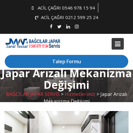
Skip
ACİL ÇAĞRI 0546 978 15 94
to
ACİL ÇAĞRI 0212 599 25 24
content
Talep Formu
Japar Arızalı Mekanizma
Değişimi
BAĞCILAR JAPAR SERVİS
>
Hizmetlerimiz
>
Japar Arızalı
Mekanizma Değişimi