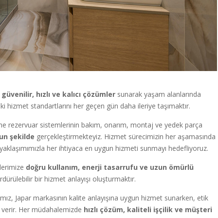
e
güvenilir, hızlı ve kalıcı çözümler
sunarak yaşam alanlarında
 hizmet standartlarını her geçen gün daha ileriye taşımaktır.
me rezervuar sistemlerinin bakım, onarım, montaj ve yedek parça
un şekilde
gerçekleştirmekteyiz. Hizmet sürecimizin her aşamasında
aklaşımımızla her ihtiyaca en uygun hizmeti sunmayı hedefliyoruz.
lerimize
doğru kullanım, enerji tasarrufu ve uzun ömürlü
dürülebilir bir hizmet anlayışı oluşturmaktır.
amız, Japar markasının kalite anlayışına uygun hizmet sunarken, etik
m verir. Her müdahalemizde
hızlı çözüm, kaliteli işçilik ve müşteri