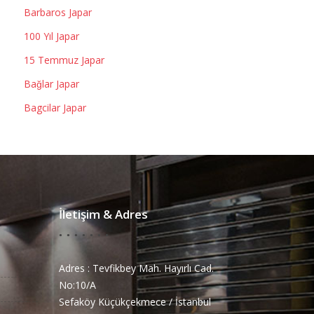
Barbaros Japar
100 Yıl Japar
15 Temmuz Japar
Bağlar Japar
Bagcilar Japar
İletişim & Adres
Adres : Tevfikbey Mah. Hayırlı Cad.
No:10/A
Sefaköy Küçükçekmece / İstanbul