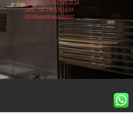
Telefon : +90 212 599 25 24
GSM : +90 546 978 15 94
info@bagcilarjapar.com.tr