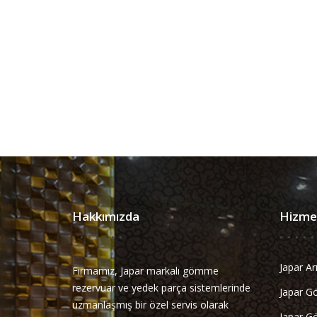
Hakkımızda
Hizmet
Japar Ar
Firmamız, Japar markalı gömme
rezervuar ve yedek parça sistemlerinde
Japar G
uzmanlaşmış bir özel servis olarak
Japar Go