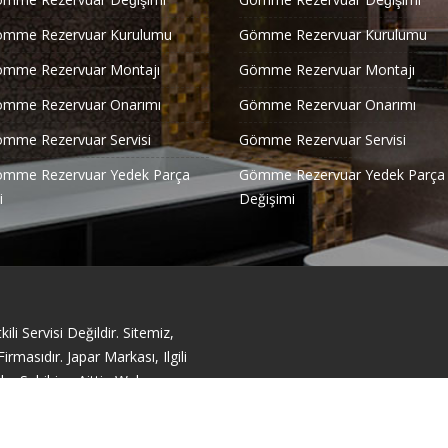
ömme Rezervuar Kurulumu
Gömme Rezervuar Kurulumu
ömme Rezervuar Montajı
Gömme Rezervuar Montajı
ömme Rezervuar Onarımı
Gömme Rezervuar Onarımı
ömme Rezervuar Servisi
Gömme Rezervuar Servisi
ömme Rezervuar Yedek Parça
Gömme Rezervuar Yedek Parça
i
Değişimi
li Servisi Değildir. Sitemiz,
masıdır. Japar Markası, Ilgili
ka Sahibine Aittir. Web
acıyla Sunulmuştur.