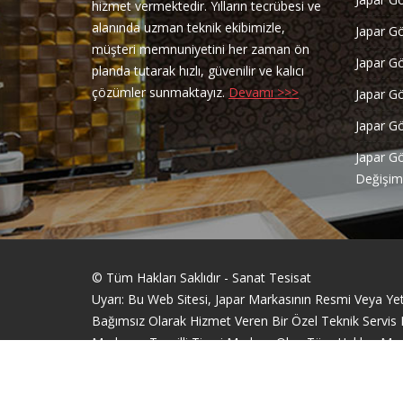
hizmet vermektedir. Yılların tecrübesi ve
alanında uzman teknik ekibimizle,
Japar G
müşteri memnuniyetini her zaman ön
Japar G
planda tutarak hızlı, güvenilir ve kalıcı
çözümler sunmaktayız.
Devamı >>>
Japar G
Japar G
Japar G
Değişim
© Tüm Hakları Saklıdır - Sanat Tesisat
Uyarı: Bu Web Sitesi, Japar Markasının Resmi Veya Yetki
Bağımsız Olarak Hizmet Veren Bir Özel Teknik Servis Fir
Markanın Tescilli Ticari Markası Olup Tüm Hakları Mar
Sitemizde Yer Alan Bilgiler, Yalnızca Bilgilendirme Am
Web Tasarım Bakırköy Bilişim