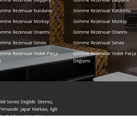
ömme Rezervuar Kurulumu
Gömme Rezervuar Kurulumu
ömme Rezervuar Montajı
Gömme Rezervuar Montajı
ömme Rezervuar Onarımı
Gömme Rezervuar Onarımı
ömme Rezervuar Servisi
Gömme Rezervuar Servisi
ömme Rezervuar Yedek Parça
Gömme Rezervuar Yedek Parça
i
Değişimi
li Servisi Değildir. Sitemiz,
masıdır. Japar Markası, Ilgili
ka Sahibine Aittir. Web
acıyla Sunulmuştur.