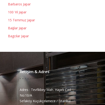
Barbaros Japar
100 Yıl Japar
15 Temmuz Japar
Bağlar Japar
Bagcilar Japar
İletişim & Adres
Adres : Tevfikbey Mah. Hayırlı Cad.
No:10/A
Sefaköy Küçükçekmece / İstanbul