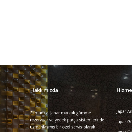
Hakkımızda
Hizmet
Japar Ar
Firmamız, Japar markalı gömme
rezervuar ve yedek parça sistemlerinde
Japar G
uzmanlaşmış bir özel servis olarak
Japar Go