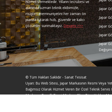
hizmet vermektedir. Yılların tecrübesi ve
alanında uzman teknik ekibimizle,
Japar G
müşteri memnuniyetini her zaman ön
Japar G
planda tutarak hızlı, güvenilir ve kalıcı
çözümler sunmaktayız.
Devamı >>>
Japar G
Japar G
Japar G
Değişim
© Tüm Hakları Saklıdır - Sanat Tesisat
Uyarı: Bu Web Sitesi, Japar Markasının Resmi Veya Yetki
Bağımsız Olarak Hizmet Veren Bir Özel Teknik Servis Fir
Markanın Tescilli Ticari Markası Olup Tüm Hakları Mar
Sitemizde Yer Alan Bilgiler, Yalnızca Bilgilendirme Am
Gömme Rezervuar Servis