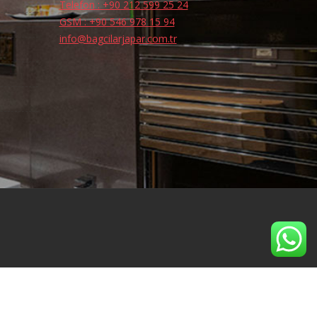
Telefon : +90 212 599 25 24
GSM : +90 546 978 15 94
info@bagcilarjapar.com.tr