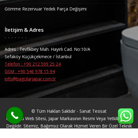
Gömme Rezervuar Yedek Parça Değişimi
İletişim & Adres
Adres : Tevfikbey Mah. Hayırlı Cad. No:10/A
Sefaköy Küçükçekmece / İstanbul
Telefon : +90 212 599 25 24
GSM : +90 546 978 15 94
info@bagcilarjapar.com.tr
© Tüm Hakları Saklıdır - Sanat Tesisat
Uyarı: Bu Web Sitesi, Japar Markasının Resmi Veya Yetkili Servisi
Değildir. Sitemiz, Bağımsız Olarak Hizmet Veren Bir Özel Teknik
Servis Firmasıdır. Japar Markası, Ilgili Markanın Tescilli Ticari