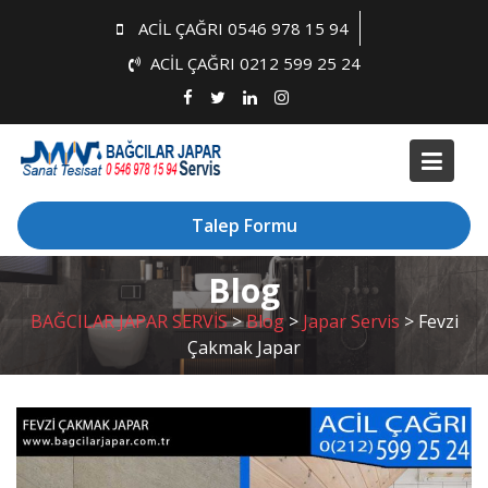
Skip
ACİL ÇAĞRI 0546 978 15 94
to
ACİL ÇAĞRI 0212 599 25 24
content
Talep Formu
Blog
BAĞCILAR JAPAR SERVİS
>
Blog
>
Japar Servis
>
Fevzi
Çakmak Japar