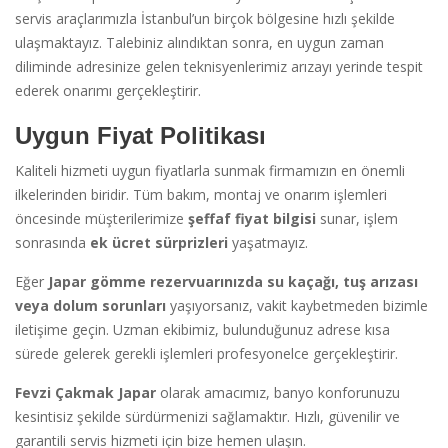
servis araçlarımızla İstanbul’un birçok bölgesine hızlı şekilde
ulaşmaktayız. Talebiniz alındıktan sonra, en uygun zaman
diliminde adresinize gelen teknisyenlerimiz arızayı yerinde tespit
ederek onarımı gerçekleştirir.
Uygun Fiyat Politikası
Kaliteli hizmeti uygun fiyatlarla sunmak firmamızın en önemli
ilkelerinden biridir. Tüm bakım, montaj ve onarım işlemleri
öncesinde müşterilerimize
şeffaf fiyat bilgisi
sunar, işlem
sonrasında
ek ücret sürprizleri
yaşatmayız.
Eğer
Japar gömme rezervuarınızda su kaçağı, tuş arızası
veya dolum sorunları
yaşıyorsanız, vakit kaybetmeden bizimle
iletişime geçin. Uzman ekibimiz, bulunduğunuz adrese kısa
sürede gelerek gerekli işlemleri profesyonelce gerçekleştirir.
Fevzi Çakmak Japar
olarak amacımız, banyo konforunuzu
kesintisiz şekilde sürdürmenizi sağlamaktır. Hızlı, güvenilir ve
garantili servis hizmeti için bize hemen ulaşın.