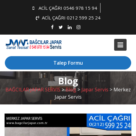
Skip
ACİL ÇAĞRI 0546 978 15 94
to
ACİL ÇAĞRI 0212 599 25 24
content
Talep Formu
Blog
BAĞCILAR JAPAR SERVİS
>
Blog
>
Japar Servis
>
Merkez
Japar Servis