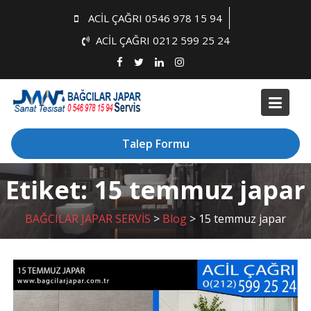
Skip
ACİL ÇAĞRI 0546 978 15 94
to
ACİL ÇAĞRI 0212 599 25 24
content
Talep Formu
Etiket:
15 temmuz japar
BAĞCILAR JAPAR SERVİS
>
Blog
>
15 temmuz japar