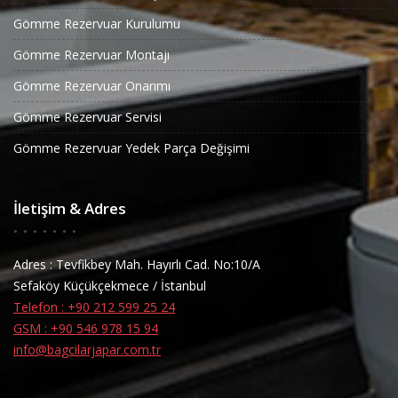
Gömme Rezervuar Kurulumu
Gömme Rezervuar Montajı
Gömme Rezervuar Onarımı
Gömme Rezervuar Servisi
Gömme Rezervuar Yedek Parça Değişimi
İletişim & Adres
Adres : Tevfikbey Mah. Hayırlı Cad. No:10/A
Sefaköy Küçükçekmece / İstanbul
Telefon : +90 212 599 25 24
GSM : +90 546 978 15 94
info@bagcilarjapar.com.tr