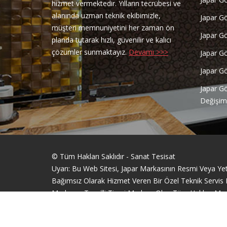
hizmet vermektedir. Yılların tecrübesi ve
alanında uzman teknik ekibimizle,
Japar G
müşteri memnuniyetini her zaman ön
Japar G
planda tutarak hızlı, güvenilir ve kalıcı
çözümler sunmaktayız.
Devamı >>>
Japar G
Japar G
Japar G
Değişim
© Tüm Hakları Saklıdır - Sanat Tesisat
Uyarı: Bu Web Sitesi, Japar Markasının Resmi Veya Yetki
Bağımsız Olarak Hizmet Veren Bir Özel Teknik Servis Fir
Markanın Tescilli Ticari Markası Olup Tüm Hakları Mar
Sitemizde Yer Alan Bilgiler, Yalnızca Bilgilendirme Am
Web Tasarım Bakırköy Bilişim