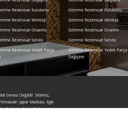
ömme Rezervuar Kurulumu
Gömme Rezervuar Kurulumu
ömme Rezervuar Montajı
Gömme Rezervuar Montajı
ömme Rezervuar Onarımı
Gömme Rezervuar Onarımı
ömme Rezervuar Servisi
Gömme Rezervuar Servisi
ömme Rezervuar Yedek Parça
Gömme Rezervuar Yedek Parça
i
Değişimi
li Servisi Değildir. Sitemiz,
masıdır. Japar Markası, Ilgili
ka Sahibine Aittir. Web
acıyla Sunulmuştur.