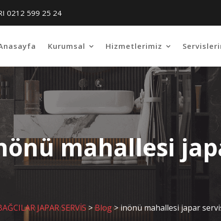
RI 0212 599 25 24
Anasayfa
Kurumsal
Hizmetlerimiz
Servisler
nönü mahallesi jap
BAĞCILAR JAPAR SERVİS
>
Blog
>
inönü mahallesi japar servi