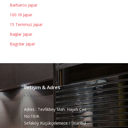
Barbaros Japar
100 Yıl Japar
15 Temmuz Japar
Bağlar Japar
Bagcilar Japar
İletişim & Adres
Adres : Tevfikbey Mah. Hayırlı Cad.
No:10/A
Sefaköy Küçükçekmece / İstanbul