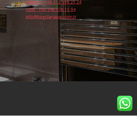
Telefon : +90 212 599 25 24
GSM : +90 546 978 15 94
info@bagcilarjapar.com.tr