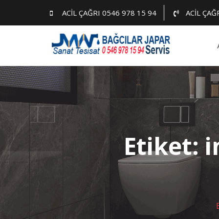
Skip
ACİL ÇAĞRI 0546 978 15 94
ACİL ÇAĞ
to
content
Etiket:
i