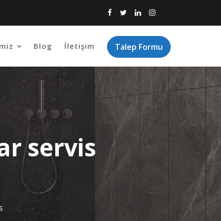
imiz
Blog
İletişim
Talep Formu
ar servis
s