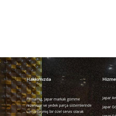
Hakkımızda
Hizmet
Japar Ar
Firmamız, Japar markalı gömme
rezervuar ve yedek parça sistemlerinde
Japar G
uzmanlaşmış bir özel servis olarak
Japar Go