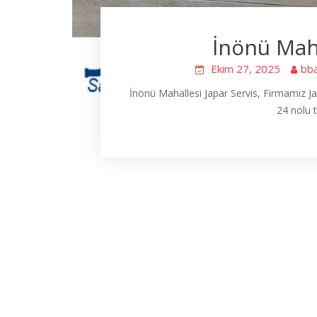
İnönü Maha
Ekim 27, 2025
bb
İnönü Mahallesi Japar Servis, Firmamız J
24 nolu t