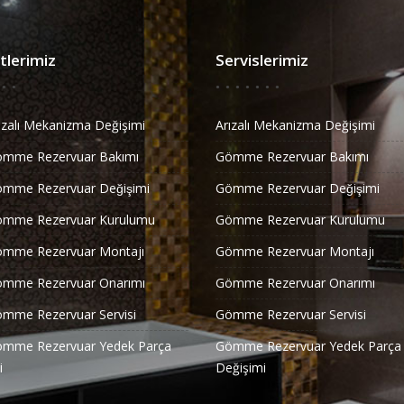
lerimiz
Servislerimiz
ızalı Mekanizma Değişimi
Arızalı Mekanizma Değişimi
ömme Rezervuar Bakımı
Gömme Rezervuar Bakımı
̈mme Rezervuar Değişimi
Gömme Rezervuar Değişimi
ömme Rezervuar Kurulumu
Gömme Rezervuar Kurulumu
ömme Rezervuar Montajı
Gömme Rezervuar Montajı
ömme Rezervuar Onarımı
Gömme Rezervuar Onarımı
ömme Rezervuar Servisi
Gömme Rezervuar Servisi
ömme Rezervuar Yedek Parça
Gömme Rezervuar Yedek Parça
i
Değişimi