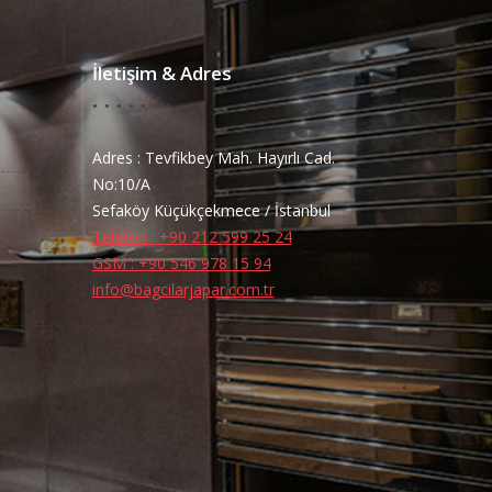
İletişim & Adres
Adres : Tevfikbey Mah. Hayırlı Cad.
No:10/A
Sefaköy Küçükçekmece / İstanbul
Telefon : +90 212 599 25 24
GSM : +90 546 978 15 94
info@bagcilarjapar.com.tr