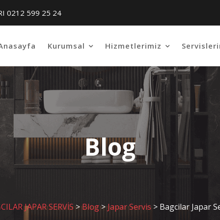
RI 0212 599 25 24
Anasayfa
Kurumsal
Hizmetlerimiz
Servisler
Blog
CILAR JAPAR SERVİS
>
Blog
>
Japar Servis
>
Bagcilar Japar S