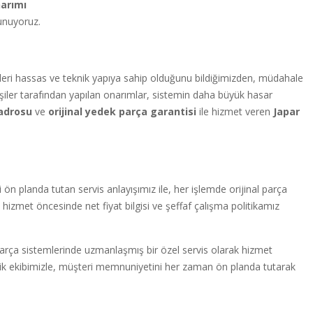
narımı
sunuyoruz.
ri hassas ve teknik yapıya sahip olduğunu bildiğimizden, müdahale
işiler tarafından yapılan onarımlar, sistemin daha büyük hasar
adrosu
ve
orijinal yedek parça garantisi
ile hizmet veren
Japar
n planda tutan servis anlayışımız ile, her işlemde orijinal parça
izmet öncesinde net fiyat bilgisi ve şeffaf çalışma politikamız
rça sistemlerinde uzmanlaşmış bir özel servis olarak hizmet
nik ekibimizle, müşteri memnuniyetini her zaman ön planda tutarak