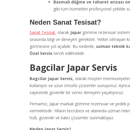
Basmalı düğme ve taharet arızası o
gibi tüm hizmetleri profesyonel şekilde 
Neden Sanat Tesisat?
Sanat Tesisat
, olarak
Japar
gömme rezervuar sistemle
sırasında bilgi ve deneyim gerektirir. Yetkin olmayan k
görmesine yol açabilir. Bu nedenle,
uzman teknik k
Özel Servis
tercih edilmelidir.
Bagcilar Japar Servis
Bagcilar Japar Servis,
olarak müşteri memnuniyetini ö
kullanıyor ve uzun ömürlü çözümler sunuyoruz. Ayrıca h
sayesinde güvenilir bir servis deneyimi yaşatıyoruz.
Firmamız, Japar markalı gömme rezervuar ve yedek pa
vermektedir. Yılların tecrübesi ve alanında uzman tek
hızlı, güvenilir ve kalıcı çözümler sunmaktayız.
Neden Japar Servis?