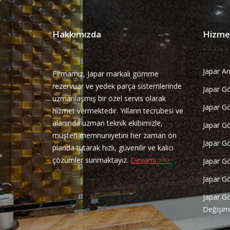
Hakkımızda
Hizmet
Japar Ar
Firmamız, Japar markalı gömme
rezervuar ve yedek parça sistemlerinde
Japar G
uzmanlaşmış bir özel servis olarak
Japar Go
hizmet vermektedir. Yılların tecrübesi ve
alanında uzman teknik ekibimizle,
Japar G
müşteri memnuniyetini her zaman ön
Japar G
planda tutarak hızlı, güvenilir ve kalıcı
çözümler sunmaktayız.
Devamı >>>
Japar G
Japar G
Japar G
Değişim