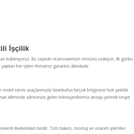
i İşçilik
ları kullanıyoruz. Bu sayede rezervuarınızın ömrünü uzatıyor, ilk günkü
apılan her işlem firmamız garantisi altındadır.
m
 mobil servis araçlarımızla İstanbul’un birçok bölgesine hızlı şekilde
an diliminde adresinize gelen teknisyenlerimiz arızayı yerinde tespit
 önemli ilkelerinden biridir. Tüm bakım, montaj ve onarım işlemleri