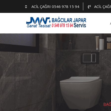
Skip
ACİL ÇAĞRI 0546 978 15 94
ACİL ÇAĞ
to
content
BAĞ