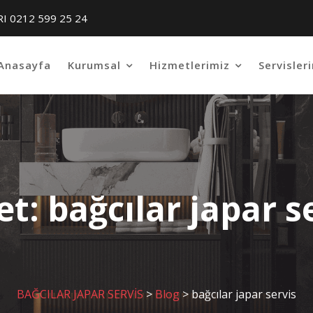
RI 0212 599 25 24
Anasayfa
Kurumsal
Hizmetlerimiz
Servisler
et:
bağcılar japar s
BAĞCILAR JAPAR SERVİS
>
Blog
>
bağcılar japar servis