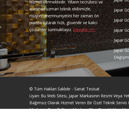
hizmet vermektedir. Yılların tecrübesi ve
alanında uzman teknik ekibimizle,
Japar G
müşteri memnuniyetini her zaman ön
Japar G
planda tutarak hızlı, güvenilir ve kalıcı
çözümler sunmaktayız.
Devamı >>>
Japar G
Japar G
Japar G
Değişim
© Tüm Hakları Saklıdır - Sanat Tesisat
Uyarı: Bu Web Sitesi, Japar Markasının Resmi Veya Yetki
Bağımsız Olarak Hizmet Veren Bir Özel Teknik Servis Fir
Markanın Tescilli Ticari Markası Olup Tüm Hakları Mar
Sitemizde Yer Alan Bilgiler, Yalnızca Bilgilendirme Am
Web Tasarım Bakırköy Bilişim