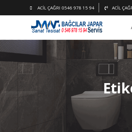
Skip
ACİL ÇAĞRI 0546 978 15 94
ACİL ÇAĞ
to
content
Etik