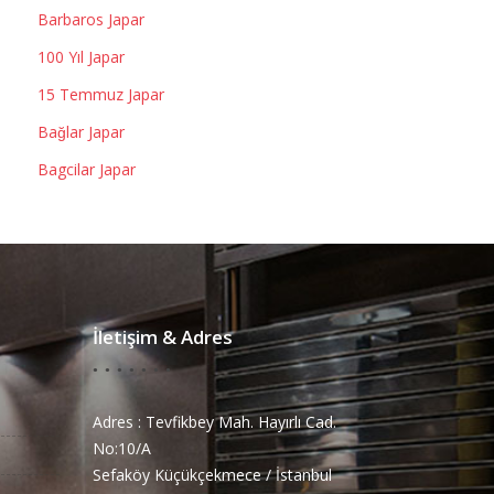
Barbaros Japar
100 Yıl Japar
15 Temmuz Japar
Bağlar Japar
Bagcilar Japar
İletişim & Adres
Adres : Tevfikbey Mah. Hayırlı Cad.
No:10/A
Sefaköy Küçükçekmece / İstanbul