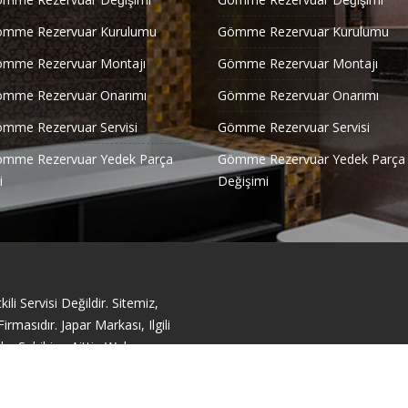
ömme Rezervuar Kurulumu
Gömme Rezervuar Kurulumu
ömme Rezervuar Montajı
Gömme Rezervuar Montajı
ömme Rezervuar Onarımı
Gömme Rezervuar Onarımı
ömme Rezervuar Servisi
Gömme Rezervuar Servisi
ömme Rezervuar Yedek Parça
Gömme Rezervuar Yedek Parça
i
Değişimi
li Servisi Değildir. Sitemiz,
masıdır. Japar Markası, Ilgili
ka Sahibine Aittir. Web
acıyla Sunulmuştur.