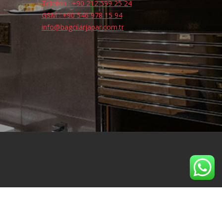
Telefon : +90 212 599 25 24
GSM : +90 546 978 15 94
info@bagcilarjapar.com.tr