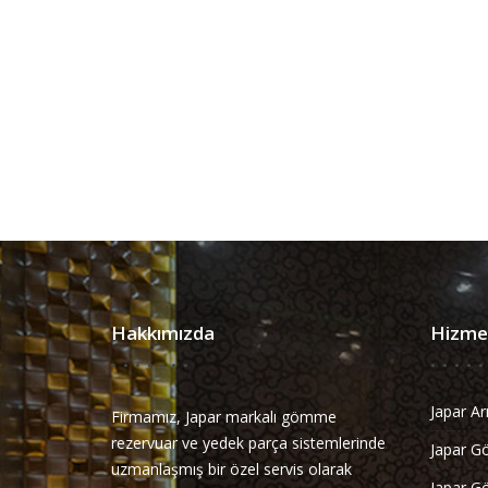
Hakkımızda
Hizmet
Japar Ar
Firmamız, Japar markalı gömme
rezervuar ve yedek parça sistemlerinde
Japar G
uzmanlaşmış bir özel servis olarak
Japar Go